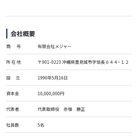
会社概要
商 号
有限会社メジャー
所 在 地
〒901-0223 沖縄県豊見城市字翁長８４４−１２
設 立
1990年5月16日
資本金
10,000,000円
代表者
代表取締役 赤嶺 勝正
社員数
5名