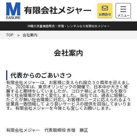
toggle
お問合せ
メニュー
沖縄の測量機器販売・修理・レンタルなら有限会社メジャー
TOP
会社案内
会社案内
代表からのごあいさつ
有限会社メジャーは、お客様に支えられ設立３０周年を迎えまし
た。 2020年は、東京オリンピックの開催で、日本中が大きく発
展すると期待をしていましたが、 コロナ禍により私たちを取り
巻く社会環境が大きく変化しました。 当社では、過去に経験し
たことが無い社会環境に対応し お客様のニーズに応えられるよう
従業員一致団結して より良いサービスの提供を目指してまいりま
す。 有限会社メジャーを今後とも宜しくお願いします。
有限会社メジャー 代表取締役 赤嶺 勝正